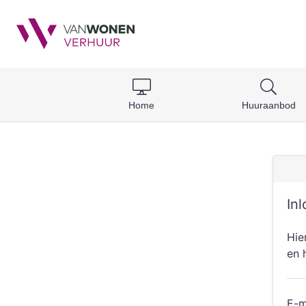
Home
Huuraanbod
In
Hie
en 
E-m